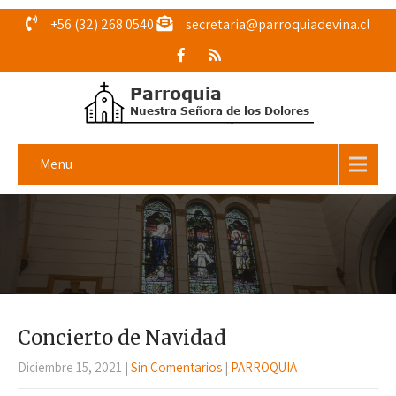
+56 (32) 268 0540
secretaria@parroquiadevina.cl
Menu
Concierto de Navidad
Diciembre 15, 2021
|
Sin Comentarios
|
PARROQUIA