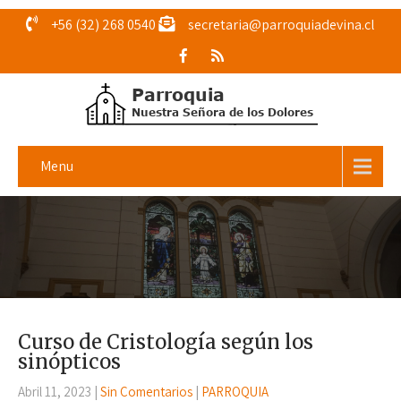
+56 (32) 268 0540
secretaria@parroquiadevina.cl
Menu
Curso de Cristología según los
sinópticos
Abril 11, 2023
|
Sin Comentarios
|
PARROQUIA